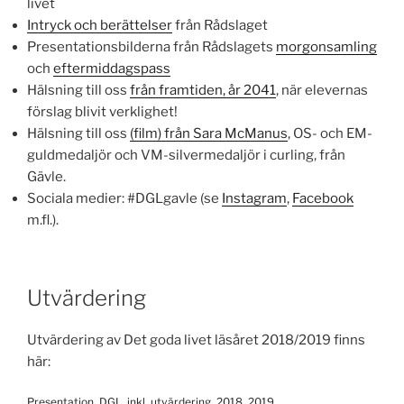
livet
Intryck och berättelser
från Rådslaget
Presentationsbilderna från Rådslagets
morgonsamling
och
eftermiddagspass
Hälsning till oss
från framtiden, år 2041
, när elevernas
förslag blivit verklighet!
Hälsning till oss
(film) från Sara McManus
, OS- och EM-
guldmedaljör och VM-silvermedaljör i curling, från
Gävle.
Sociala medier: #DGLgavle (se
Instagram
,
Facebook
m.fl.).
Utvärdering
Utvärdering av Det goda livet läsåret 2018/2019 finns
här:
Presentation_DGL_inkl_utvärdering_2018_2019