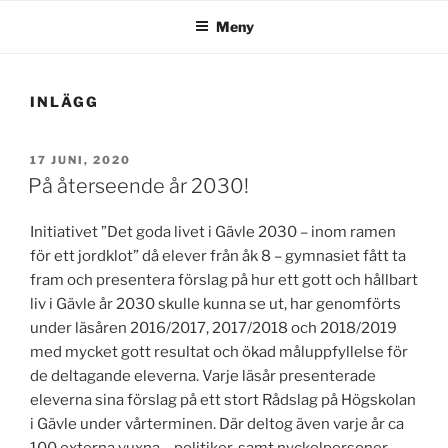
Meny
INLÄGG
PUBLICERAT
17 JUNI, 2020
På återseende år 2030!
Initiativet ”Det goda livet i Gävle 2030 – inom ramen
för ett jordklot” då elever från åk 8 – gymnasiet fått ta
fram och presentera förslag på hur ett gott och hållbart
liv i Gävle år 2030 skulle kunna se ut, har genomförts
under läsåren 2016/2017, 2017/2018 och 2018/2019
med mycket gott resultat och ökad måluppfyllelse för
de deltagande eleverna. Varje läsår presenterade
eleverna sina förslag på ett stort Rådslag på Högskolan
i Gävle under vårterminen. Där deltog även varje år ca
100 externa vuxna – politiker, samt nyckelpersoner