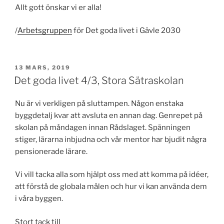
Allt gott önskar vi er alla!
/
Arbetsgruppen
för Det goda livet i Gävle 2030
PUBLICERAT
13 MARS, 2019
Det goda livet 4/3, Stora Sätraskolan
Nu är vi verkligen på sluttampen. Någon enstaka
byggdetalj kvar att avsluta en annan dag. Genrepet på
skolan på måndagen innan Rådslaget. Spänningen
stiger, lärarna inbjudna och vår mentor har bjudit några
pensionerade lärare.
Vi vill tacka alla som hjälpt oss med att komma på idéer,
att förstå de globala målen och hur vi kan använda dem
i våra byggen.
Stort tack till