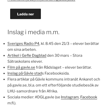
Ladda ner
Inslag i media m.m.
Sveriges Radio P4
, kl. 8.45 den 21/3 – elever berättar
om sina arbeten.
Artikel i Gefle Dagblad
den 30 mars – Stora
Sätraskolans elever.
Film på gavle.se
från Rådslaget – elever berättar.
Inslag på Gävle stad
s Facebooksida.
Flera artiklar på Gävle kommuns intranät Ankaret och
på gavle.se, bl.a. om ett efterföljande studiebesök av
LHU-samordnare från Afrika.
Sociala medier: #DGLgavle (se
Instagram
,
Facebook
m.fl.).