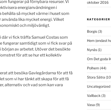
som fungerar på förnybara resurser. Vi
oktober 2016
ffektivisera energianvändningen i
a behålla så mycket värme i huset som
r använda lika mycket energi. Vilket
KATEGORIER
 ekonomiskt och miljövänligt.
Borgis
(3)
i där vi fick träffa Samuel Costas som
Hem (endast h
e fungerar samtidigt som vi fick svar på
l i början av arbetet. Utöver det besökte
Nynäs
(1)
omstret för att se hur ett kollektiv
Om Det goda li
Polhem
(44)
nerat att besöka Gavlegårdarna för att få
Stora Sätra
(10
et som vi har tänkt att skapa för att få
ter, alternativ och vad som kan vara
Uncategorized
Vallback
(3)
Vasa
(9)