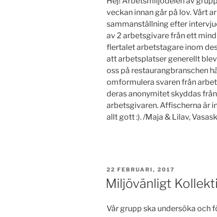
Hej! Arbetsmiljödelen av gruppe
veckan innan går på lov. Vårt arb
sammanställning efter intervju
av 2 arbetsgivare från ett mind
flertalet arbetstagare inom des
att arbetsplatser generellt blev 
oss på restaurangbranschen här
omformulera svaren från arbe
deras anonymitet skyddas från 
arbetsgivaren. Affischerna är in
allt gott :). /Maja & Lilav, Vasas
PUBLICERAT
22 FEBRUARI, 2017
Miljövänligt Kollek
Vår grupp ska undersöka och f