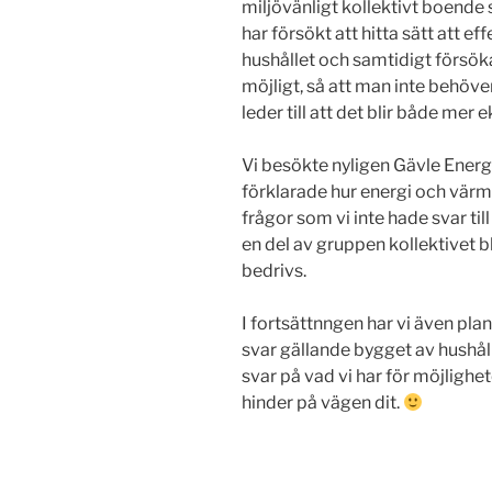
miljövänligt kollektivt boende 
har försökt att hitta sätt att e
hushållet och samtidigt försök
möjligt, så att man inte behöve
leder till att det blir både mer
Vi besökte nyligen Gävle Energ
förklarade hur energi och värm
frågor som vi inte hade svar til
en del av gruppen kollektivet bl
bedrivs.
I fortsättnngen har vi även pla
svar gällande bygget av hushåll
svar på vad vi har för möjlighe
hinder på vägen dit.