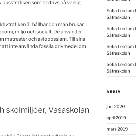
av busstrafiken som bedrivs på vanlig
Sofia Lord
om
Sätraskolan
ektivtrafiken är hållbar och man brukar
Sofia Lord
om
onomi, miljö och socialt. De använder
Sätraskolan
n matrester och avloppsslam. Till sina
r att inte använda fossila drivmedel om
Sofia Lord
om
Sätraskolan
Sofia Lord
om
Sätraskolan
ARKIV
juni 2020
h skolmiljöer, Vasaskolan
april 2019
mars 2019