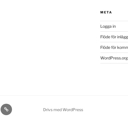
META
Logga in
Flöde för inlägg
Flöde för kom
WordPress.org
ack
Nynäs
Drivs med WordPress
kta