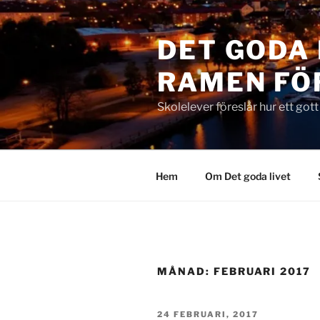
Hoppa
till
DET GODA 
innehåll
RAMEN FÖ
Skolelever föreslår hur ett got
Hem
Om Det goda livet
MÅNAD:
FEBRUARI 2017
PUBLICERAT
24 FEBRUARI, 2017