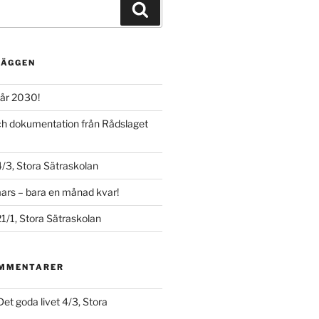
Sök
LÄGGEN
år 2030!
och dokumentation från Rådslaget
4/3, Stora Sätraskolan
ars – bara en månad kvar!
21/1, Stora Sätraskolan
OMMENTARER
Det goda livet 4/3, Stora