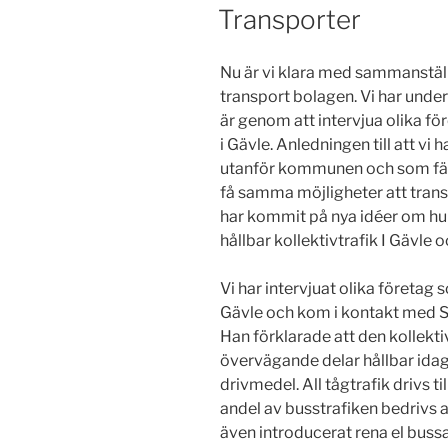
Transporter
Nu är vi klara med sammanstäl
transport bolagen. Vi har unders
är genom att intervjua olika fö
i Gävle. Anledningen till att vi
utanför kommunen och som färda
få samma möjligheter att transp
har kommit på nya idéer om hu
hållbar kollektivtrafik I Gävle 
Vi har intervjuat olika företag 
Gävle och kom i kontakt med S
Han förklarade att den kollektiv
övervägande delar hållbar idag 
drivmedel. All tågtrafik drivs ti
andel av busstrafiken bedrivs a
även introducerat rena el bussa