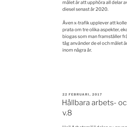
målet är att upphöra all delar 
diesel senast år 2020.
Även x-trafik upplever att koll
prata om tre olika aspekter, ek
biogas som man framställer frå
tåg använder de el och målet ä
inom några år.
PUBLICERAT
22 FEBRUARI, 2017
Hållbara arbets- oc
v.8