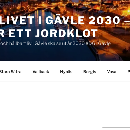
LIVET I GÄVLE 2030 
R ETT JORDKLOT
t och hållbart liv i Gävle ska se ut år 2030 #DGLGavle
Stora Sätra
Vallback
Nynäs
Borgis
Vasa
P