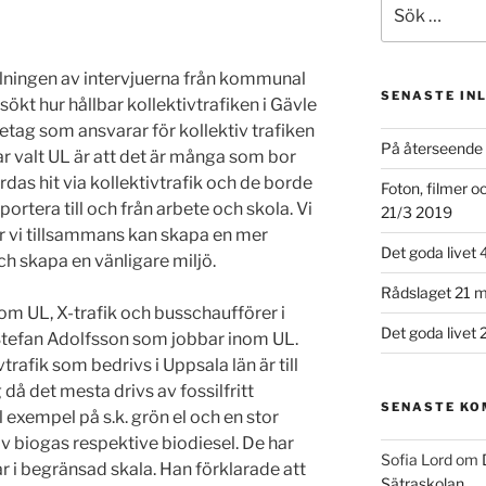
Sök
efter:
lningen av intervjuerna från kommunal
SENASTE IN
ökt hur hållbar kollektivtrafiken i Gävle
retag som ansvarar för kollektiv trafiken
På återseende 
 har valt UL är att det är många som bor
s hit via kollektivtrafik och de borde
Foton, filmer 
ortera till och från arbete och skola. Vi
21/3 2019
r vi tillsammans kan skapa en mer
Det goda livet 
och skapa en vänligare miljö.
Rådslaget 21 m
som UL, X-trafik och busschaufförer i
Det goda livet 
tefan Adolfsson som jobbar inom UL.
trafik som bedrivs i Uppsala län är till
då det mesta drivs av fossilfritt
SENASTE K
ll exempel på s.k. grön el och en stor
v biogas respektive biodiesel. De har
Sofia Lord
om
r i begränsad skala. Han förklarade att
Sätraskolan