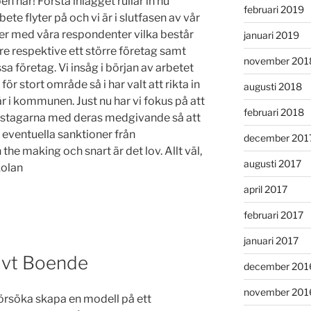
n här! Första inlägget rullar in nu
februari 2019
ete flyter på och vi är i slutfasen av vår
er med våra respondenter vilka består
januari 2019
re respektive ett större företag samt
november 201
sa företag. Vi insåg i början av arbetet
för stort område så i har valt att rikta in
augusti 2018
 i kommunen. Just nu har vi fokus på att
februari 2018
tstagarna med deras medgivande så att
eventuella sanktioner från
december 201
 the making och snart är det lov. Allt väl,
augusti 2017
kolan
april 2017
februari 2017
januari 2017
tivt Boende
december 201
november 201
örsöka skapa en modell på ett