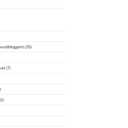
uvudbloggen)
(26)
vet
(7)
)
(1)