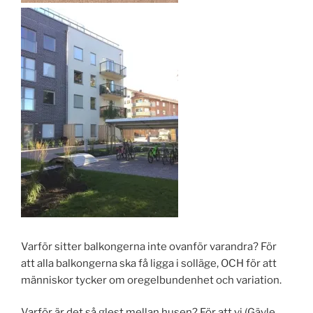
Varför sitter balkongerna inte ovanför varandra? För
att alla balkongerna ska få ligga i solläge, OCH för att
människor tycker om oregelbundenhet och variation.
Varför är det så glest mellan husen? För att vi (Gävle