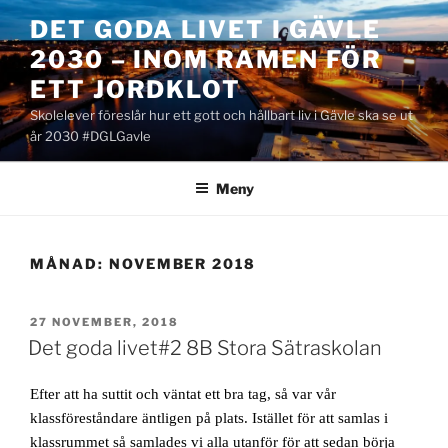
Hoppa
DET GODA LIVET I GÄVLE
till
2030 – INOM RAMEN FÖR
innehåll
ETT JORDKLOT
Skolelever föreslår hur ett gott och hållbart liv i Gävle ska se ut
år 2030 #DGLGavle
Meny
MÅNAD:
NOVEMBER 2018
PUBLICERAT
27 NOVEMBER, 2018
Det goda livet#2 8B Stora Sätraskolan
Efter att ha suttit och väntat ett bra tag, så var vår
klassföreståndare äntligen på plats.
Istället för att samlas i
klassrummet så samlades vi alla utanför för att sedan börja