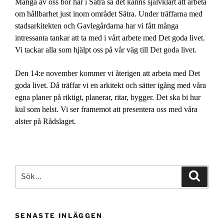
Många av oss bor här i Sätra så det känns självklart att arbeta
om hållbarhet just inom området Sätra. Under träffarna med
stadsarkitekten och Gavlegårdarna har vi fått många
intressanta tankar att ta med i vårt arbete med Det goda livet.
Vi tackar alla som hjälpt oss på vår väg till Det goda livet.
Den 14:e november kommer vi återigen att arbeta med Det
goda livet. Då träffar vi en arkitekt och sätter igång med våra
egna planer på riktigt, planerar, ritar, bygger. Det ska bi hur
kul som helst. Vi ser framemot att presentera oss med våra
alster på Rådslaget.
Sök
Sök
efter:
SENASTE INLÄGGEN