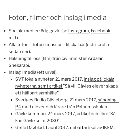
Foton, filmer och inslag i media
Sociala medier: #dglgavle (se
Instagram
,
Facebook
m.fl.).
Alla foton –
foton i massor – klicka här
(och scrolla
sedan ner).
Hälsning till oss
(film) från civilminister Ardalan
Shekarabi
.
Inslag i media (ett urval):
SVT lokala nyheter, 21 mars 2017,
inslag på lokala
nyheterna, samt artikel
”Så vill Gävles elever skapa
ett hållbart samhälle”.
Sveriges Radio Gävleborg, 21 mars 2017,
sändning i
P4
med elever och lärare från Polhemsskolan.
Gävle kommun, 24 mars 2017,
artikel
och
film
: ”Så
kan Gävle se ut 2030”.
Gefle Dagblad, 1 april 2017,
debattartikel
av IKEM: