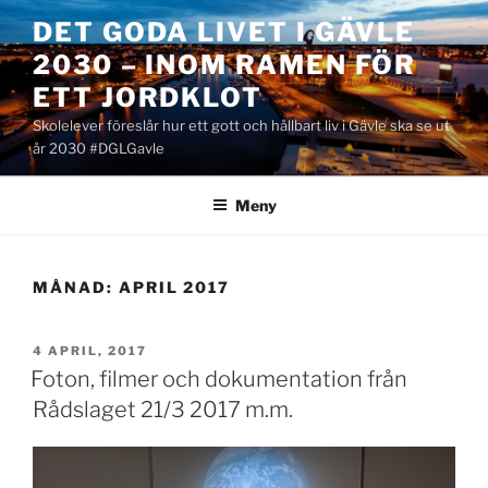
Hoppa
DET GODA LIVET I GÄVLE
till
2030 – INOM RAMEN FÖR
innehåll
ETT JORDKLOT
Skolelever föreslår hur ett gott och hållbart liv i Gävle ska se ut
år 2030 #DGLGavle
Meny
MÅNAD:
APRIL 2017
PUBLICERAT
4 APRIL, 2017
Foton, filmer och dokumentation från
Rådslaget 21/3 2017 m.m.