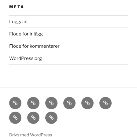
META
Logga in
Flöde för inlägg
Flöde för kommentarer
WordPress.org
Hem
Om
Stora
Vallback
Nynäs
Borgis
Det
Sätra
Vasa
Polhem
Kontakta
goda
oss
livet
Drivs med WordPress