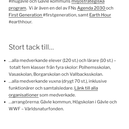
#lhugavle och Gävle kommuns
miljöstrategiska
program
. Vi är även en del av FNs
Agenda 2030
och
First Generation
#firstgeneration, samt
Earth Hour
#earthhour.
Stort tack till…
…alla medverkande elever (120 st.) och lärare (10 st.) –
totalt fem klasser från fyra skolor: Polhemsskolan,
Vasaskolan, Borgarskolan och Vallbacksskolan.
…alla medverkande vuxna (drygt 70 st.), inklusive
funktionärer och samtalsledare.
Länk till alla
organisationer
som medverkade.
…arrangörerna: Gävle kommun, Högskolan i Gävle och
WWF – Världsnaturfonden.