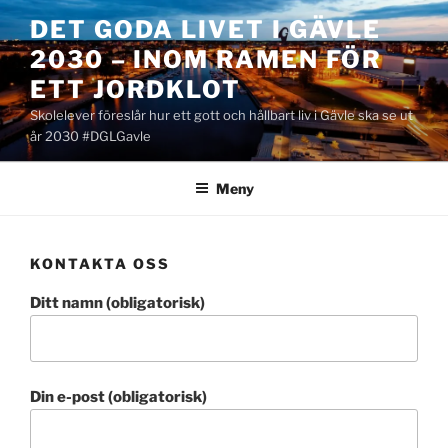
Hoppa
DET GODA LIVET I GÄVLE
till
2030 – INOM RAMEN FÖR
innehåll
ETT JORDKLOT
Skolelever föreslår hur ett gott och hållbart liv i Gävle ska se ut
år 2030 #DGLGavle
Meny
KONTAKTA OSS
Ditt namn (obligatorisk)
Din e-post (obligatorisk)