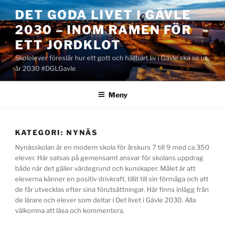
Hoppa
DET GODA LIVET I GÄVLE
till
2030 – INOM RAMEN FÖR
innehåll
ETT JORDKLOT
Skolelever föreslår hur ett gott och hållbart liv i Gävle ska se ut
år 2030 #DGLGavle
Meny
KATEGORI:
NYNÄS
Nynässkolan är en modern skola för årskurs 7 till 9 med ca 350
elever. Här satsas på gemensamt ansvar för skolans uppdrag
både när det gäller värdegrund och kunskaper. Målet är att
eleverna känner en positiv drivkraft, tillit till sin förmåga och att
de får utvecklas efter sina förutsättningar. Här finns inlägg från
de lärare och elever som deltar i Det livet i Gävle 2030. Alla
välkomna att läsa och kommentera.