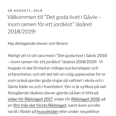
PUBLICERAT
28 AUGUSTI, 2018
Välkommen till ”Det goda livet i Gävle –
inom ramen för ett jordklot” läsåret
2018/2019!
Hej deltagande elever och lärare!
Härligt att ni vill vara med i ”Det goda livet i Gävle 2030
– inom ramen för ett jordklot” läsåret 2018/2019! Vi
hoppas ni ska få med er många nya kunskaper och
erfarenheter, och att det blir en rolig upplevelse för er
som också sprider goda ringar på vattnet i skola och i
Gävle både nu och i framtiden! Om ni är nyfikna på vad
föregående läsåres elever gjorde så kan ni titta på
sidan för Rådslaget 2017
, sidan för
Rådslaget 2018
, på
en
film från det första Rådslaget
, samt även scrolla
neråt i flödet på
huvudsidan
eller under respektive