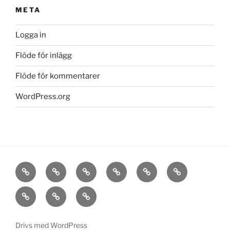
META
Logga in
Flöde för inlägg
Flöde för kommentarer
WordPress.org
Hem
Om
Stora
Vallback
Nynäs
Borgis
Det
Sätra
Vasa
Polhem
Kontakta
goda
oss
livet
Drivs med WordPress