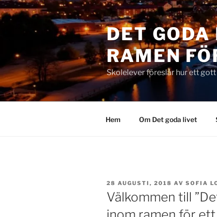
Hoppa
till
DET GODA 
innehåll
RAMEN FÖ
Skolelever föreslår hur ett got
Hem
Om Det goda livet
PUBLICERAT
28 AUGUSTI, 2018
AV
SOFIA L
Välkommen till ”Det
inom ramen för ett 