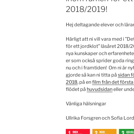
2018/2019!
Hej deltagande elever och lära
Härligt att ni vill vara med i ”
för ett jordklot” läsåret 2018
nya kunskaper och erfarenheter, 
er som också sprider goda ringa
nu och i framtiden! Om ni är n
gjorde så kan ni titta på
sidan f
2018
, på en
film från det först
flödet på
huvudsidan
eller und
Vänliga hälsningar
Ullrika Forsgren och Sofia Lor