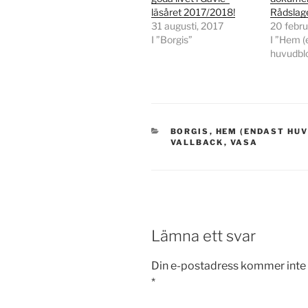
läsåret 2017/2018!
Rådslag
31 augusti, 2017
20 febru
I ”Borgis”
I ”Hem (
huvudbl
KATEGORIER
BORGIS
,
HEM (ENDAST HU
VALLBACK
,
VASA
Lämna ett svar
Din e-postadress kommer inte 
*