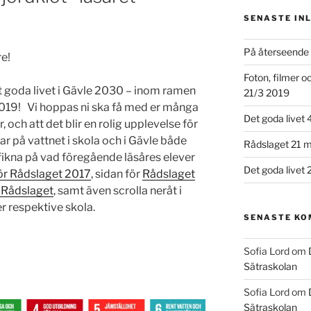
SENASTE IN
På återseende 
re!
Foton, filmer 
Det goda livet i Gävle 2030 – inom ramen
21/3 2019
/2019! Vi hoppas ni ska få med er många
Det goda livet 
och att det blir en rolig upplevelse för
r på vattnet i skola och i Gävle både
Rådslaget 21 m
yfikna på vad föregående läsåres elever
Det goda livet 
ör Rådslaget 2017
, sidan för
Rådslaget
a Rådslaget
, samt även scrolla neråt i
er respektive skola.
SENASTE K
Sofia Lord
om
Sätraskolan
d
Sofia Lord
om
Sätraskolan