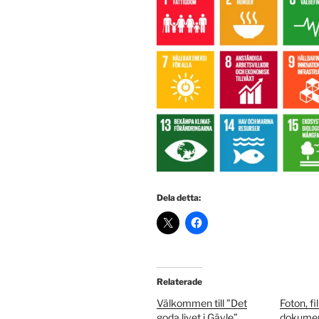
Dela detta:
Relaterade
Välkommen till ”Det
Foton, f
goda livet i Gävle”
dokumen