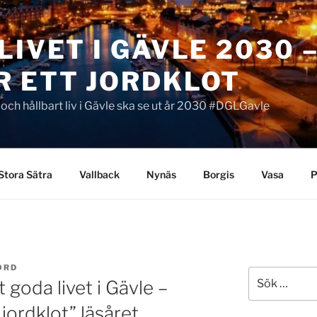
LIVET I GÄVLE 2030 
R ETT JORDKLOT
t och hållbart liv i Gävle ska se ut år 2030 #DGLGavle
Stora Sätra
Vallback
Nynäs
Borgis
Vasa
P
ORD
Sök
 goda livet i Gävle –
efter:
jordklot” läsåret