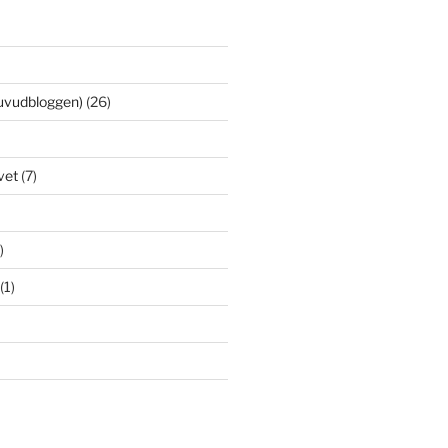
uvudbloggen)
(26)
vet
(7)
)
(1)