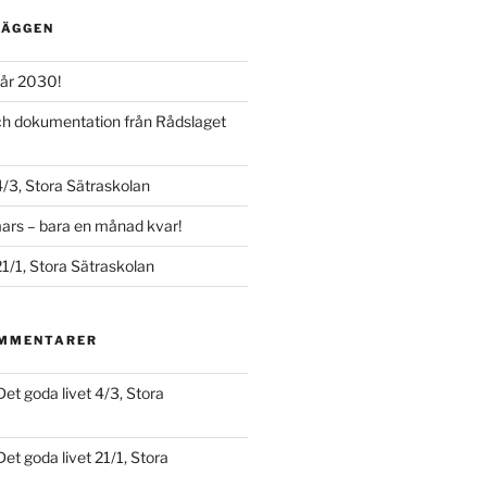
LÄGGEN
år 2030!
och dokumentation från Rådslaget
4/3, Stora Sätraskolan
ars – bara en månad kvar!
21/1, Stora Sätraskolan
OMMENTARER
Det goda livet 4/3, Stora
Det goda livet 21/1, Stora