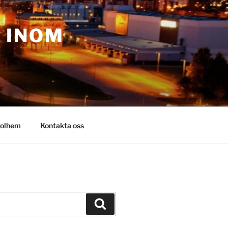
– INOM
olhem
Kontakta oss
Sök