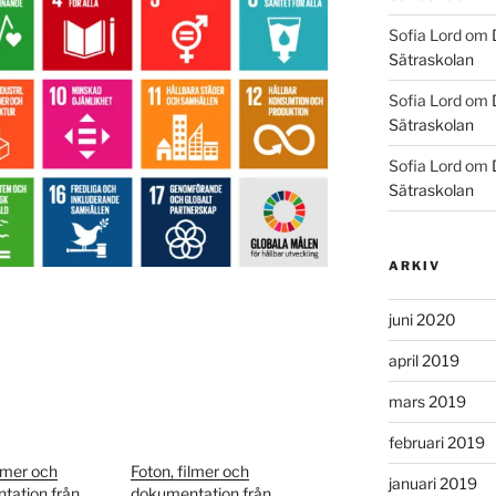
Sofia Lord
om
Sätraskolan
Sofia Lord
om
Sätraskolan
Sofia Lord
om
Sätraskolan
ARKIV
juni 2020
april 2019
mars 2019
februari 2019
ilmer och
Foton, filmer och
januari 2019
tation från
dokumentation från