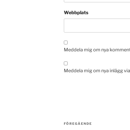
Webbplats
Meddela mig om nya kommentar
Meddela mig om nya inlägg via
Inläggsnavigering
Föregående
FÖREGÅENDE