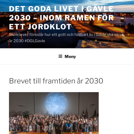
Hoppa
DET GODA LIVET I GÄVLE
till
2030 – INOM RAMEN FÖR
innehåll
ETT JORDKLOT
Skolelever föreslår hur ett gott och hållbart liv i Gävle ska se ut
år 2030 #DGLGavle
Meny
Brevet till framtiden år 2030