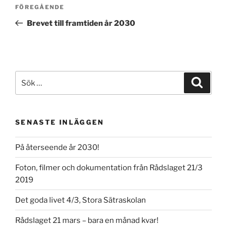
Inläggsnavigering
Föregående
FÖREGÅENDE
inlägg
Brevet till framtiden år 2030
Sök
Sök
efter:
SENASTE INLÄGGEN
På återseende år 2030!
Foton, filmer och dokumentation från Rådslaget 21/3
2019
Det goda livet 4/3, Stora Sätraskolan
Rådslaget 21 mars – bara en månad kvar!