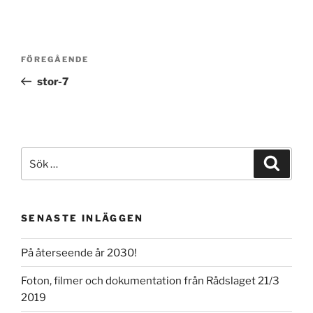
Inläggsnavigering
Föregående
FÖREGÅENDE
inlägg
stor-7
Sök
Sök
efter:
SENASTE INLÄGGEN
På återseende år 2030!
Foton, filmer och dokumentation från Rådslaget 21/3
2019