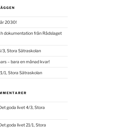
LÄGGEN
år 2030!
och dokumentation från Rådslaget
4/3, Stora Sätraskolan
ars – bara en månad kvar!
21/1, Stora Sätraskolan
OMMENTARER
Det goda livet 4/3, Stora
Det goda livet 21/1, Stora