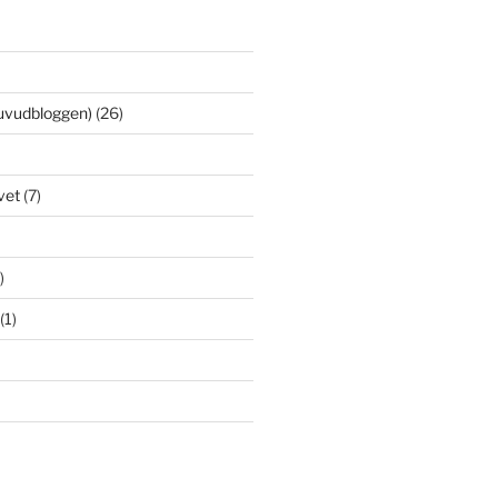
uvudbloggen)
(26)
vet
(7)
)
(1)