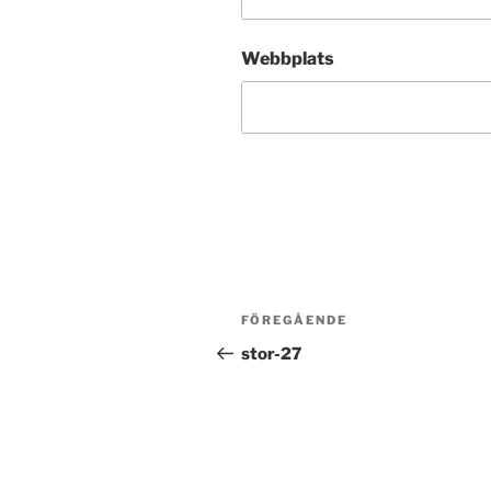
Webbplats
Inläggsnavigering
Föregående
FÖREGÅENDE
inlägg
stor-27