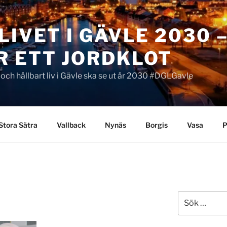
LIVET I GÄVLE 2030 
R ETT JORDKLOT
t och hållbart liv i Gävle ska se ut år 2030 #DGLGavle
Stora Sätra
Vallback
Nynäs
Borgis
Vasa
P
Sök
efter: