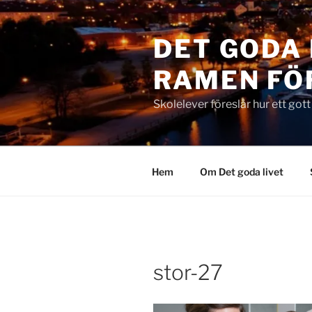
Hoppa
till
DET GODA 
innehåll
RAMEN FÖ
Skolelever föreslår hur ett got
Hem
Om Det goda livet
stor-27