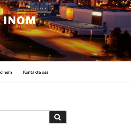
– INOM
olhem
Kontakta oss
Sök