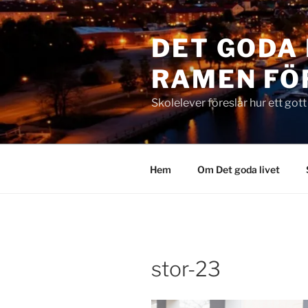
Hoppa
till
DET GODA 
innehåll
RAMEN FÖ
Skolelever föreslår hur ett got
Hem
Om Det goda livet
stor-23