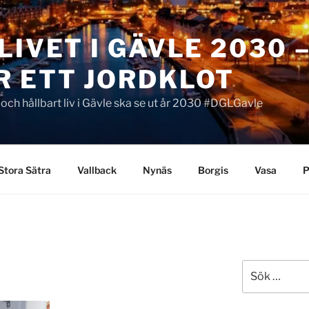
LIVET I GÄVLE 2030 
R ETT JORDKLOT
t och hållbart liv i Gävle ska se ut år 2030 #DGLGavle
Stora Sätra
Vallback
Nynäs
Borgis
Vasa
P
Sök
efter: