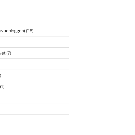
uvudbloggen)
(26)
vet
(7)
)
(1)