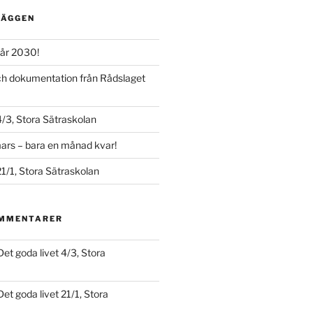
LÄGGEN
år 2030!
och dokumentation från Rådslaget
4/3, Stora Sätraskolan
ars – bara en månad kvar!
21/1, Stora Sätraskolan
OMMENTARER
Det goda livet 4/3, Stora
Det goda livet 21/1, Stora