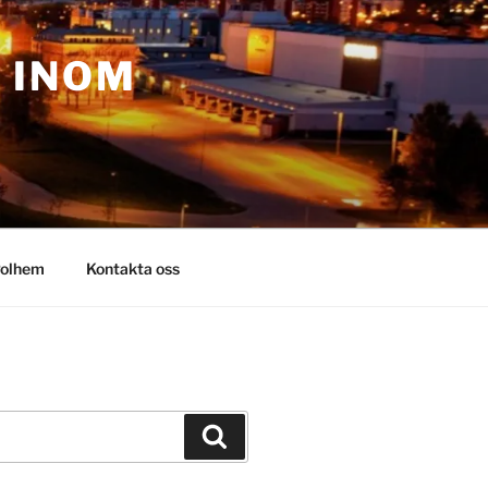
– INOM
olhem
Kontakta oss
Sök