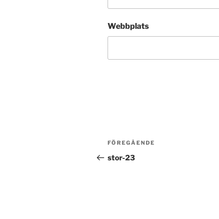
Webbplats
Inläggsnavigering
Föregående
FÖREGÅENDE
inlägg
stor-23