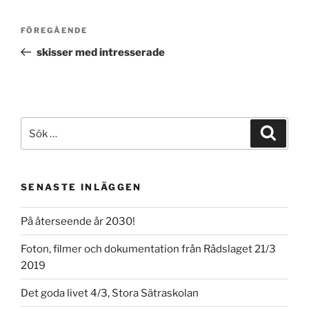
Inläggsnavigering
Föregående
FÖREGÅENDE
inlägg
skisser med intresserade
Sök
Sök
efter:
SENASTE INLÄGGEN
På återseende år 2030!
Foton, filmer och dokumentation från Rådslaget 21/3
2019
Det goda livet 4/3, Stora Sätraskolan