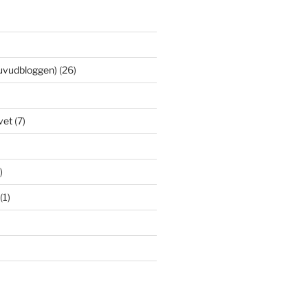
uvudbloggen)
(26)
vet
(7)
)
(1)