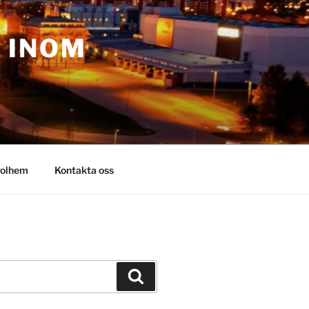
– INOM
olhem
Kontakta oss
Sök