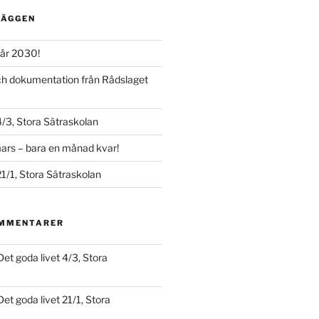
LÄGGEN
år 2030!
och dokumentation från Rådslaget
4/3, Stora Sätraskolan
ars – bara en månad kvar!
21/1, Stora Sätraskolan
OMMENTARER
Det goda livet 4/3, Stora
Det goda livet 21/1, Stora