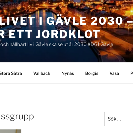
LIVET I GÄVLE 2030 
R ETT JORDKLOT
t och hållbart liv i Gävle ska se ut år 2030 #DGLGavle
Stora Sätra
Vallback
Nynäs
Borgis
Vasa
P
issgrupp
Sök
efter: