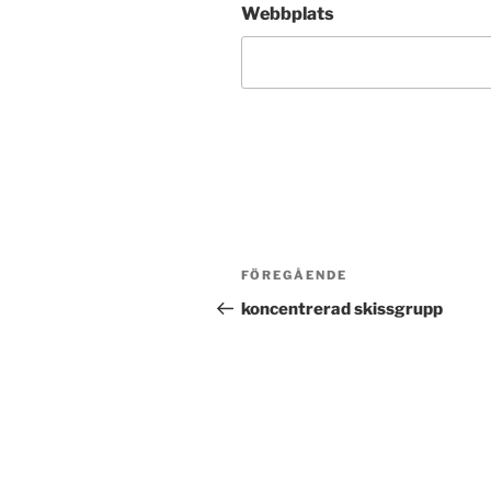
Webbplats
Inläggsnavigering
Föregående
FÖREGÅENDE
inlägg
koncentrerad skissgrupp