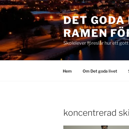
Hoppa
till
DET GODA 
innehåll
RAMEN FÖ
Skolelever föreslår hur ett got
Hem
Om Det goda livet
koncentrerad sk