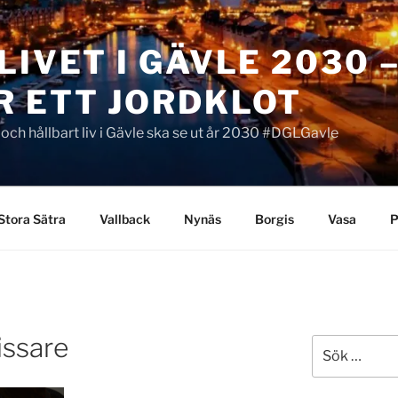
LIVET I GÄVLE 2030 
R ETT JORDKLOT
t och hållbart liv i Gävle ska se ut år 2030 #DGLGavle
Stora Sätra
Vallback
Nynäs
Borgis
Vasa
P
issare
Sök
efter: