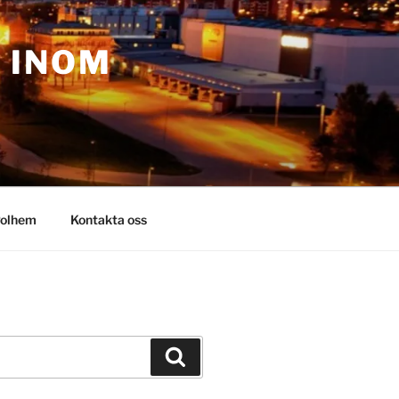
– INOM
olhem
Kontakta oss
Sök