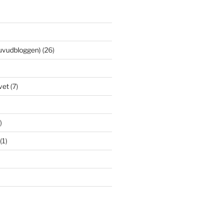
uvudbloggen)
(26)
vet
(7)
)
(1)