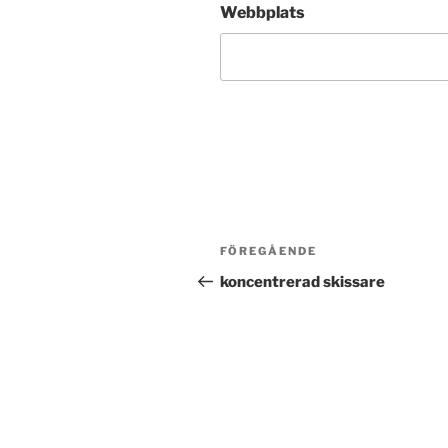
Webbplats
Inläggsnavigering
Föregående
FÖREGÅENDE
inlägg
koncentrerad skissare