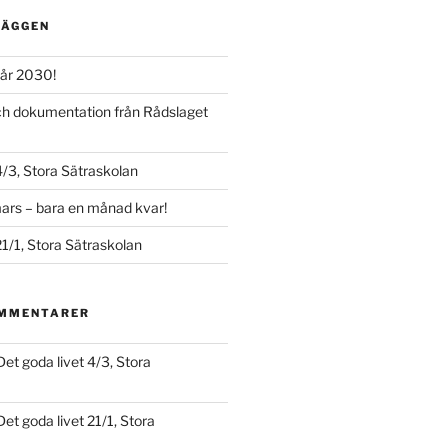
LÄGGEN
år 2030!
och dokumentation från Rådslaget
4/3, Stora Sätraskolan
ars – bara en månad kvar!
21/1, Stora Sätraskolan
OMMENTARER
Det goda livet 4/3, Stora
Det goda livet 21/1, Stora