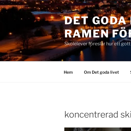
Hoppa
till
DET GODA 
innehåll
RAMEN FÖ
Skolelever föreslår hur ett got
Hem
Om Det goda livet
koncentrerad sk