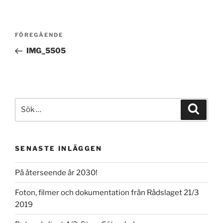
Inläggsnavigering
Föregående
FÖREGÅENDE
inlägg
IMG_5505
Sök
Sök
efter:
SENASTE INLÄGGEN
På återseende år 2030!
Foton, filmer och dokumentation från Rådslaget 21/3
2019