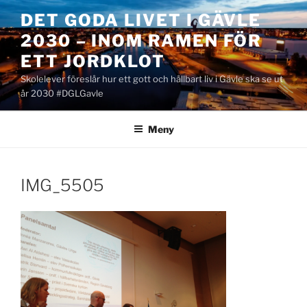
Hoppa
DET GODA LIVET I GÄVLE
till
2030 – INOM RAMEN FÖR
innehåll
ETT JORDKLOT
Skolelever föreslår hur ett gott och hållbart liv i Gävle ska se ut
år 2030 #DGLGavle
Meny
IMG_5505