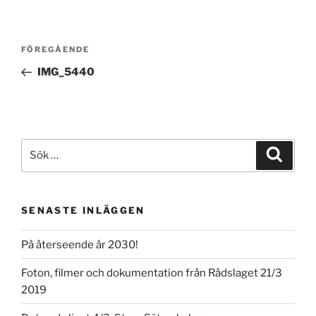
Inläggsnavigering
Föregående
FÖREGÅENDE
inlägg
IMG_5440
Sök
Sök
efter:
SENASTE INLÄGGEN
På återseende år 2030!
Foton, filmer och dokumentation från Rådslaget 21/3
2019