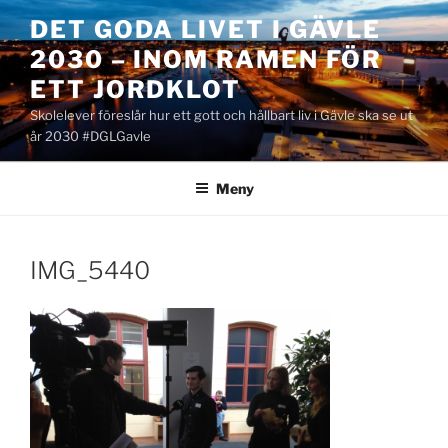
Hoppa
DET GODA LIVET I GÄVLE
till
2030 – INOM RAMEN FÖR
innehåll
ETT JORDKLOT
Skolelever föreslår hur ett gott och hållbart liv i Gävle ska se ut
år 2030 #DGLGavle
Meny
IMG_5440