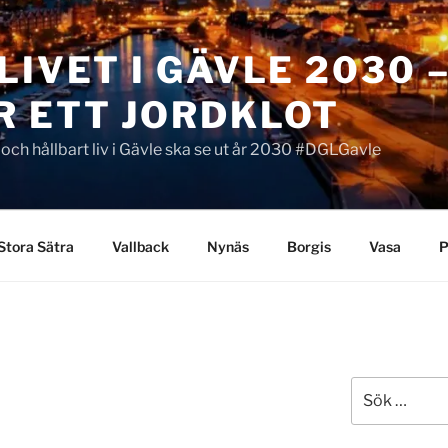
LIVET I GÄVLE 2030 
R ETT JORDKLOT
t och hållbart liv i Gävle ska se ut år 2030 #DGLGavle
Stora Sätra
Vallback
Nynäs
Borgis
Vasa
P
Sök
efter: