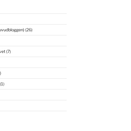
uvudbloggen)
(26)
vet
(7)
)
(1)