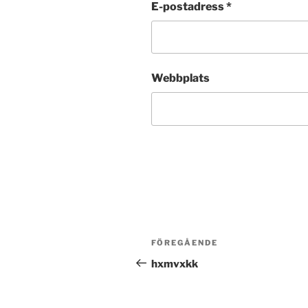
E-postadress
*
Webbplats
Inläggsnavigering
Föregående
FÖREGÅENDE
inlägg
hxmvxkk