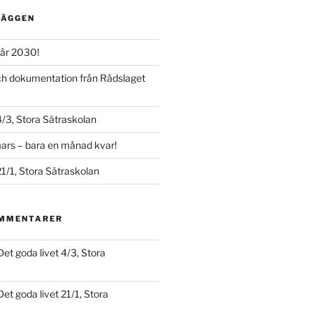
LÄGGEN
år 2030!
och dokumentation från Rådslaget
4/3, Stora Sätraskolan
ars – bara en månad kvar!
21/1, Stora Sätraskolan
OMMENTARER
Det goda livet 4/3, Stora
Det goda livet 21/1, Stora