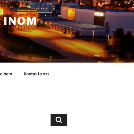
– INOM
olhem
Kontakta oss
Sök