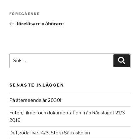
Inläggsnavigering
Föregående
FÖREGÅENDE
inlägg
föreläsare o åhörare
Sök
Sök
efter:
SENASTE INLÄGGEN
På återseende år 2030!
Foton, filmer och dokumentation från Rådslaget 21/3
2019
Det goda livet 4/3, Stora Sätraskolan