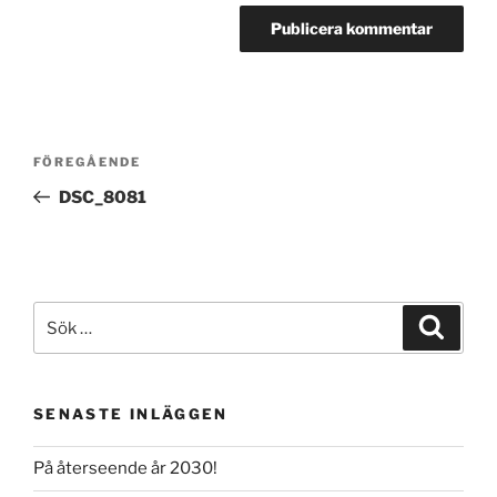
Inläggsnavigering
Föregående
FÖREGÅENDE
inlägg
DSC_8081
Sök
Sök
efter:
SENASTE INLÄGGEN
På återseende år 2030!