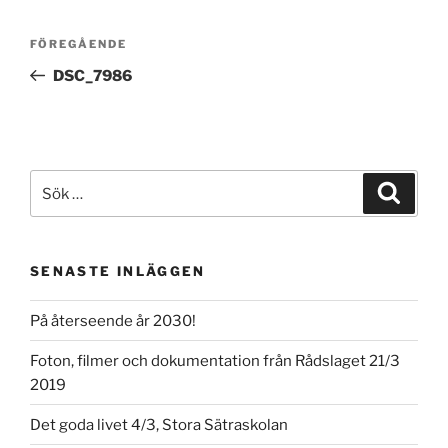
Inläggsnavigering
Föregående
FÖREGÅENDE
inlägg
DSC_7986
Sök
Sök
efter:
SENASTE INLÄGGEN
På återseende år 2030!
Foton, filmer och dokumentation från Rådslaget 21/3
2019
Det goda livet 4/3, Stora Sätraskolan