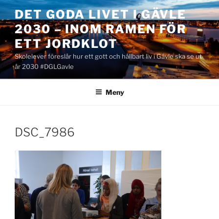
Hoppa
DET GODA LIVET I GÄVLE
till
2030 – INOM RAMEN FÖR
innehåll
ETT JORDKLOT
Skolelever föreslår hur ett gott och hållbart liv i Gävle ska se ut
år 2030 #DGLGavle
Meny
DSC_7986