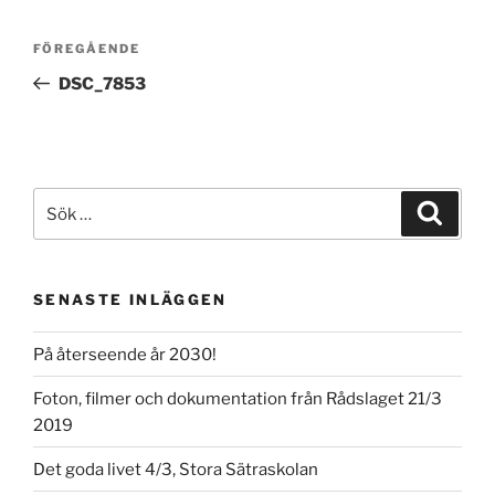
Inläggsnavigering
Föregående
FÖREGÅENDE
inlägg
DSC_7853
Sök
Sök
efter:
SENASTE INLÄGGEN
På återseende år 2030!
Foton, filmer och dokumentation från Rådslaget 21/3
2019
Det goda livet 4/3, Stora Sätraskolan