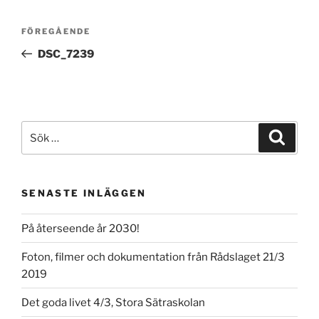
Inläggsnavigering
Föregående
FÖREGÅENDE
inlägg
DSC_7239
Sök
Sök
efter:
SENASTE INLÄGGEN
På återseende år 2030!
Foton, filmer och dokumentation från Rådslaget 21/3
2019
Det goda livet 4/3, Stora Sätraskolan