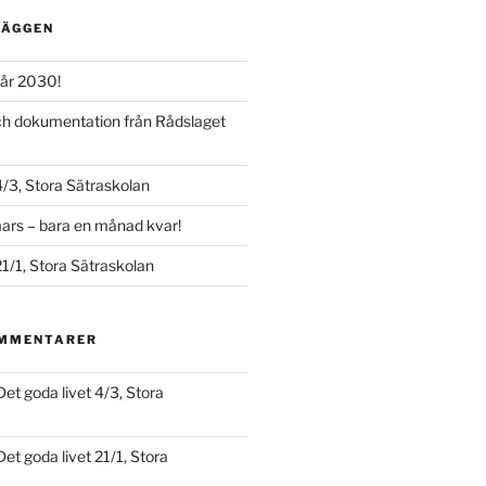
LÄGGEN
år 2030!
och dokumentation från Rådslaget
4/3, Stora Sätraskolan
ars – bara en månad kvar!
21/1, Stora Sätraskolan
OMMENTARER
Det goda livet 4/3, Stora
Det goda livet 21/1, Stora