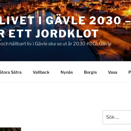
LIVET I GÄVLE 2030 
R ETT JORDKLOT
t och hållbart liv i Gävle ska se ut år 2030 #DGLGavle
Stora Sätra
Vallback
Nynäs
Borgis
Vasa
P
Sök
efter: