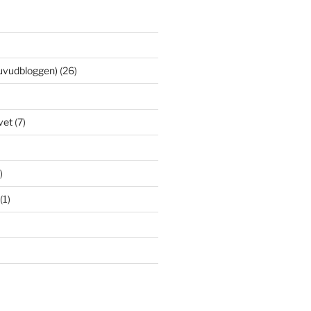
uvudbloggen)
(26)
vet
(7)
)
(1)