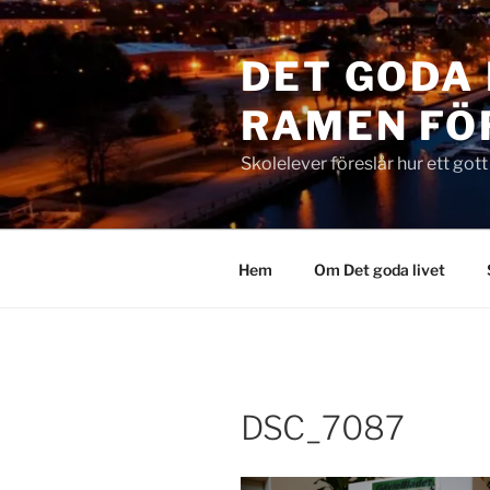
Hoppa
till
DET GODA 
innehåll
RAMEN FÖ
Skolelever föreslår hur ett got
Hem
Om Det goda livet
DSC_7087