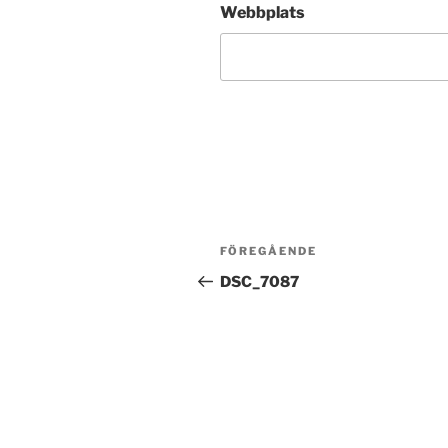
Webbplats
Inläggsnavigering
Föregående
FÖREGÅENDE
inlägg
DSC_7087