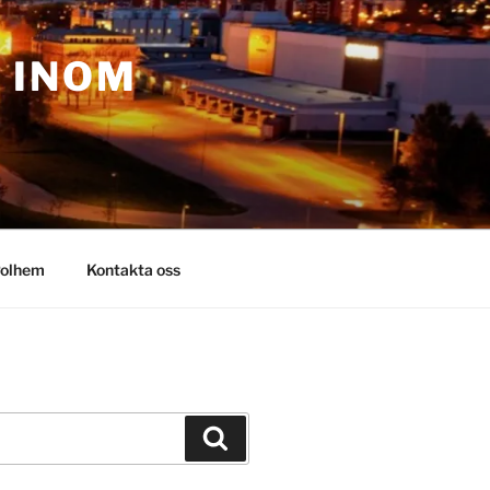
– INOM
olhem
Kontakta oss
Sök