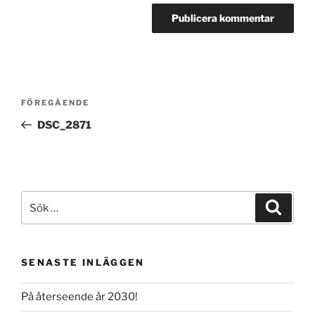
Inläggsnavigering
Föregående
FÖREGÅENDE
inlägg
DSC_2871
Sök
Sök
efter:
SENASTE INLÄGGEN
På återseende år 2030!