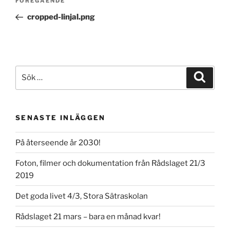
Föregående
FÖREGÅENDE
inlägg
cropped-linjal.png
Sök
Sök
efter:
SENASTE INLÄGGEN
På återseende år 2030!
Foton, filmer och dokumentation från Rådslaget 21/3
2019
Det goda livet 4/3, Stora Sätraskolan
Rådslaget 21 mars – bara en månad kvar!