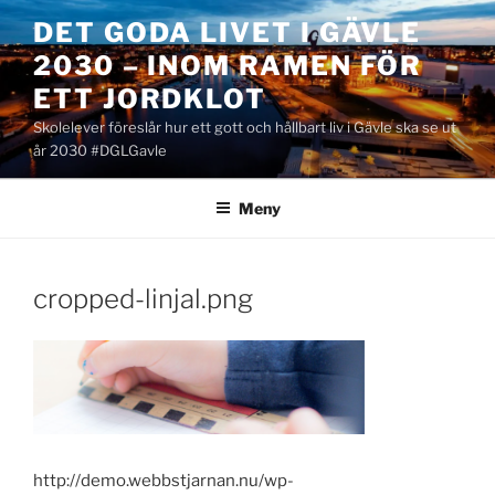
Hoppa
DET GODA LIVET I GÄVLE
till
2030 – INOM RAMEN FÖR
innehåll
ETT JORDKLOT
Skolelever föreslår hur ett gott och hållbart liv i Gävle ska se ut
år 2030 #DGLGavle
Meny
cropped-linjal.png
http://demo.webbstjarnan.nu/wp-