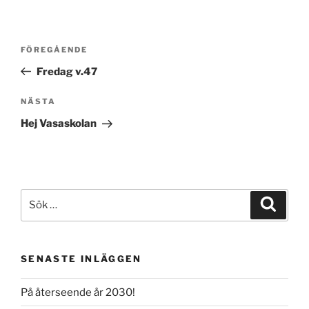
Inläggsnavigering
Föregående
FÖREGÅENDE
inlägg
Fredag v.47
Nästa
NÄSTA
inlägg
Hej Vasaskolan
Sök
Sök
efter:
SENASTE INLÄGGEN
På återseende år 2030!