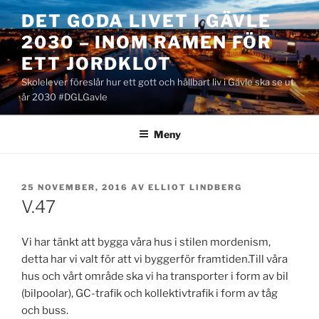
Hoppa
DET GODA LIVET I GÄVLE
till
2030 – INOM RAMEN FÖR
innehåll
ETT JORDKLOT
Skolelever föreslår hur ett gott och hållbart liv i Gävle ska se ut
år 2030 #DGLGavle
Meny
PUBLICERAT
25 NOVEMBER, 2016
AV
ELLIOT LINDBERG
V.47
Vi har tänkt att bygga våra hus i stilen mordenism,
detta har vi valt för att vi byggerför framtiden.Till våra
hus och vårt område ska vi ha transporter i form av bil
(bilpoolar), GC-trafik och kollektivtrafik i form av tåg
och buss.