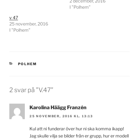
2 december, 2016
I ”Polhem”
v 47
25 november, 2016
I ”Polhem”
KATEGORIER
POLHEM
2 svar på ”V.47”
Karolina Häägg Franzén
25 NOVEMBER, 2016 KL. 13:13
Kul att ni funderar över hur ni ska komma ikapp!
Jag skulle vilja se bilder från er grupp, hur er modell