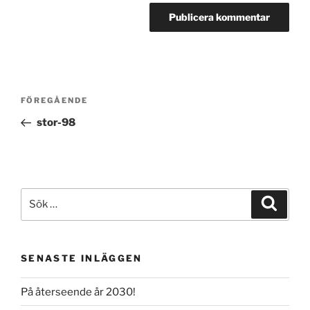
Inläggsnavigering
Föregående
FÖREGÅENDE
inlägg
stor-98
Sök
Sök
efter:
SENASTE INLÄGGEN
På återseende år 2030!