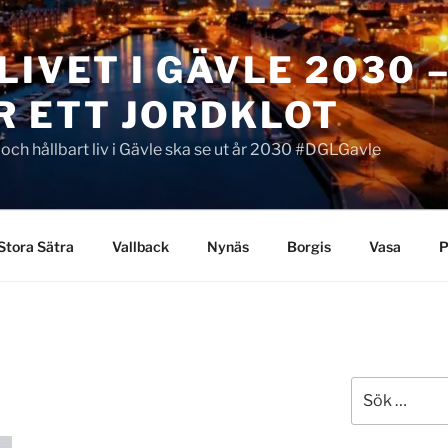
LIVET I GÄVLE 2030 
R ETT JORDKLOT
t och hållbart liv i Gävle ska se ut år 2030 #DGLGavle
Stora Sätra
Vallback
Nynäs
Borgis
Vasa
P
Sök
efter: