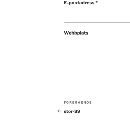
E-postadress
*
Webbplats
Inläggsnavigering
Föregående
FÖREGÅENDE
inlägg
stor-89