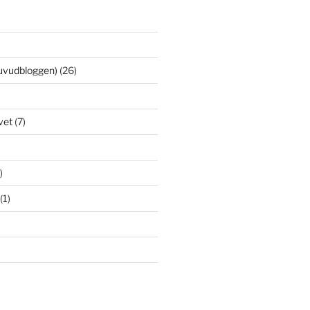
uvudbloggen)
(26)
vet
(7)
)
(1)