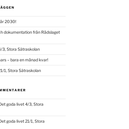
LÄGGEN
år 2030!
och dokumentation från Rådslaget
4/3, Stora Sätraskolan
ars – bara en månad kvar!
21/1, Stora Sätraskolan
OMMENTARER
Det goda livet 4/3, Stora
Det goda livet 21/1, Stora