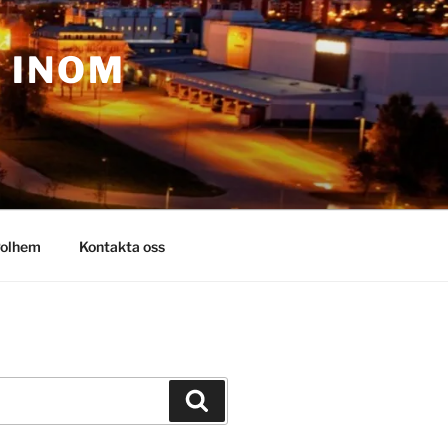
– INOM
olhem
Kontakta oss
Sök