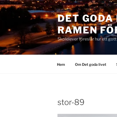
Hoppa
till
DET GODA 
innehåll
RAMEN FÖ
Skolelever föreslår hur ett got
Hem
Om Det goda livet
stor-89