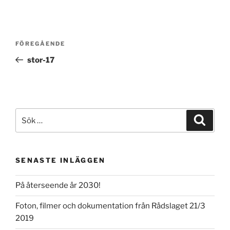
Inläggsnavigering
Föregående
FÖREGÅENDE
inlägg
stor-17
Sök
Sök
efter:
SENASTE INLÄGGEN
På återseende år 2030!
Foton, filmer och dokumentation från Rådslaget 21/3
2019