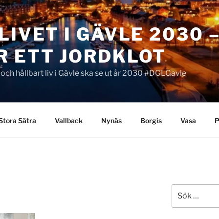
LIVET I GÄVLE 2030 
R ETT JORDKLOT
t och hållbart liv i Gävle ska se ut år 2030 #DGLGavle
Stora Sätra
Vallback
Nynäs
Borgis
Vasa
P
Sök
efter: