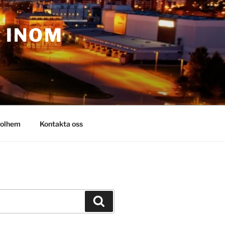
– INOM
olhem
Kontakta oss
Sök