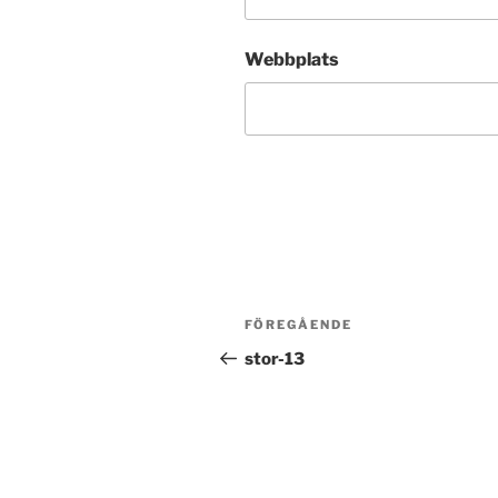
Webbplats
Inläggsnavigering
Föregående
FÖREGÅENDE
inlägg
stor-13