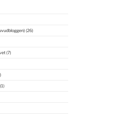
uvudbloggen)
(26)
vet
(7)
)
(1)