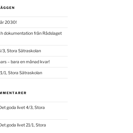
LÄGGEN
år 2030!
och dokumentation från Rådslaget
4/3, Stora Sätraskolan
ars – bara en månad kvar!
21/1, Stora Sätraskolan
OMMENTARER
Det goda livet 4/3, Stora
Det goda livet 21/1, Stora