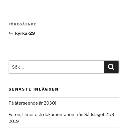
Inläggsnavigering
Föregående
FÖREGÅENDE
inlägg
kyrka-29
Sök
Sök
efter:
SENASTE INLÄGGEN
På återseende år 2030!
Foton, filmer och dokumentation från Rådslaget 21/3
2019