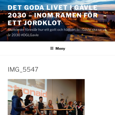
Hoppa
DET GODA LIVET I GÄVLE
till
2030 – INOM RAMEN FÖR
innehåll
ETT JORDKLOT
Skolelever föreslår hur ett gott och hållbart liv i Gävle ska se ut
år 2030 #DGLGavle
Meny
IMG_5547