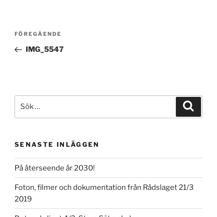
Inläggsnavigering
Föregående
FÖREGÅENDE
inlägg
IMG_5547
Sök
Sök
efter:
SENASTE INLÄGGEN
På återseende år 2030!
Foton, filmer och dokumentation från Rådslaget 21/3
2019