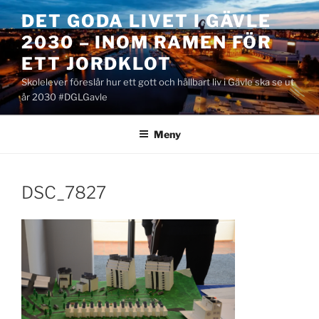
Hoppa
DET GODA LIVET I GÄVLE
till
2030 – INOM RAMEN FÖR
innehåll
ETT JORDKLOT
Skolelever föreslår hur ett gott och hållbart liv i Gävle ska se ut
år 2030 #DGLGavle
Meny
DSC_7827