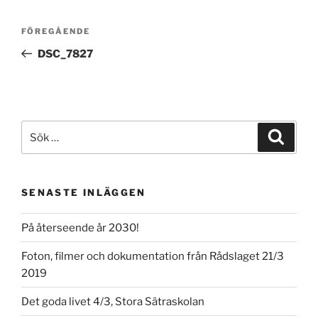
Inläggsnavigering
Föregående
FÖREGÅENDE
inlägg
DSC_7827
Sök
Sök
efter:
SENASTE INLÄGGEN
På återseende år 2030!
Foton, filmer och dokumentation från Rådslaget 21/3
2019
Det goda livet 4/3, Stora Sätraskolan