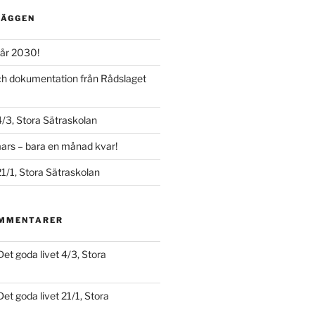
LÄGGEN
år 2030!
och dokumentation från Rådslaget
4/3, Stora Sätraskolan
ars – bara en månad kvar!
21/1, Stora Sätraskolan
OMMENTARER
Det goda livet 4/3, Stora
Det goda livet 21/1, Stora