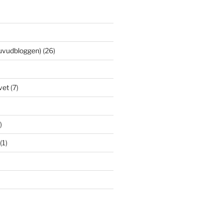
uvudbloggen)
(26)
vet
(7)
)
(1)