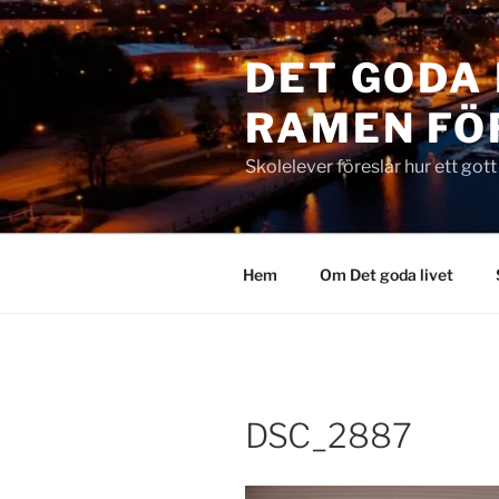
Hoppa
till
DET GODA 
innehåll
RAMEN FÖ
Skolelever föreslår hur ett got
Hem
Om Det goda livet
DSC_2887