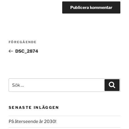
Inläggsnavigering
Föregående
FÖREGÅENDE
inlägg
DSC_2874
Sök
Sök
efter:
SENASTE INLÄGGEN
På återseende år 2030!