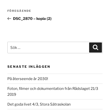
Inläggsnavigering
Föregående
FÖREGÅENDE
inlägg
DSC_2870 – kopia (2)
Sök
Sök
efter:
SENASTE INLÄGGEN
På återseende år 2030!
Foton, filmer och dokumentation från Rådslaget 21/3
2019
Det goda livet 4/3, Stora Sätraskolan