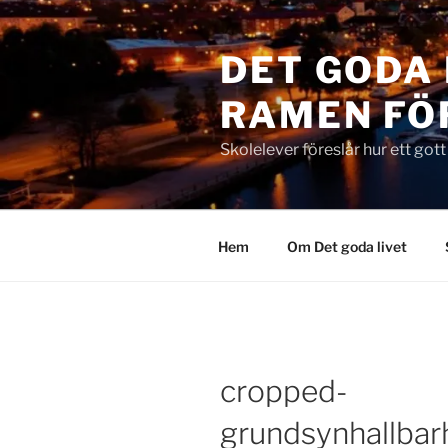
Hoppa
till
DET GODA 
innehåll
RAMEN FÖ
Skolelever föreslår hur ett got
Hem
Om Det goda livet
cropped-
grundsynhallbar