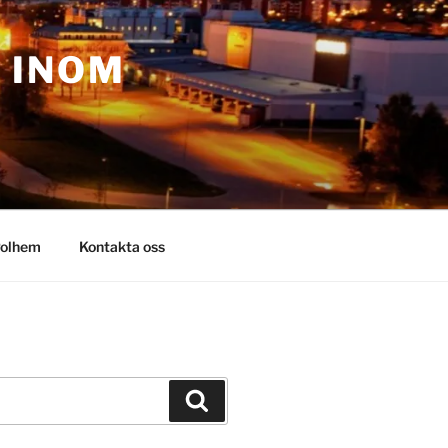
– INOM
olhem
Kontakta oss
Sök