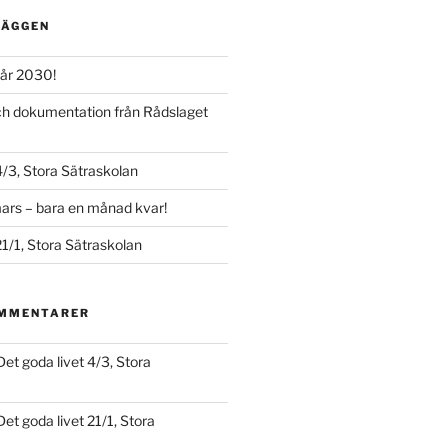
LÄGGEN
år 2030!
och dokumentation från Rådslaget
4/3, Stora Sätraskolan
ars – bara en månad kvar!
21/1, Stora Sätraskolan
OMMENTARER
Det goda livet 4/3, Stora
Det goda livet 21/1, Stora