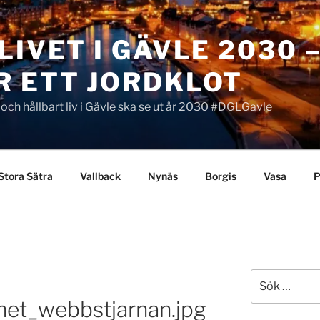
LIVET I GÄVLE 2030 
R ETT JORDKLOT
t och hållbart liv i Gävle ska se ut år 2030 #DGLGavle
Stora Sätra
Vallback
Nynäs
Borgis
Vasa
P
Sök
efter:
het_webbstjarnan.jpg