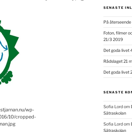
SENASTE IN
På återseende 
Foton, filmer 
21/3 2019
Det goda livet 
Rådslaget 21 m
Det goda livet 
SENASTE K
Sofia Lord
om
bstjarnan.nu/wp-
Sätraskolan
016/10/cropped-
nan.jpg
Sofia Lord
om
Sätraskolan