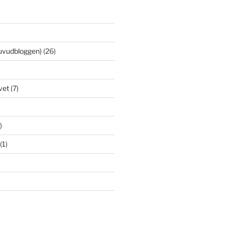
uvudbloggen)
(26)
vet
(7)
)
(1)