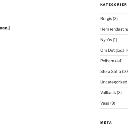
KATEGORIER
Borgis
(3)
nan.j
Hem (endast h
Nynäs
(1)
Om Det goda li
Polhem
(44)
Stora Sätra
(10
Uncategorized
Vallback
(3)
Vasa
(9)
META