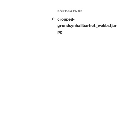
Inläggsnavigering
Föregående
FÖREGÅENDE
inlägg
cropped-
grundsynhallbarhet_webbstjar
pg