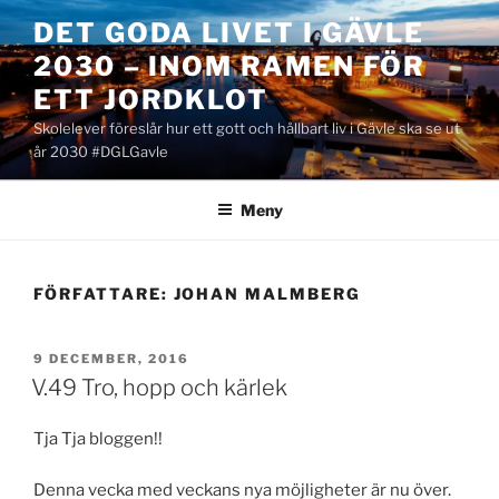
Hoppa
DET GODA LIVET I GÄVLE
till
2030 – INOM RAMEN FÖR
innehåll
ETT JORDKLOT
Skolelever föreslår hur ett gott och hållbart liv i Gävle ska se ut
år 2030 #DGLGavle
Meny
FÖRFATTARE:
JOHAN MALMBERG
PUBLICERAT
9 DECEMBER, 2016
V.49 Tro, hopp och kärlek
Tja Tja bloggen!!
Denna vecka med veckans nya möjligheter är nu över.