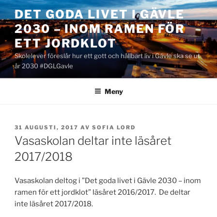
Hoppa
DET GODA LIVET I GÄVLE
till
2030 – INOM RAMEN FÖR
innehåll
ETT JORDKLOT
Skolelever föreslår hur ett gott och hållbart liv i Gävle ska se ut
år 2030 #DGLGavle
Meny
PUBLICERAT
31 AUGUSTI, 2017
AV
SOFIA LORD
Vasaskolan deltar inte läsåret
2017/2018
Vasaskolan deltog i ”Det goda livet i Gävle 2030 – inom
ramen för ett jordklot” läsåret 2016/2017. De deltar
inte läsåret 2017/2018.