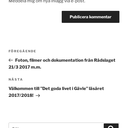
Meddela mig om nya inlägg via e-post.
Inläggsnavigering
Föregående
FÖREGÅENDE
inlägg
Foton, filmer och dokumentation från Rådslaget
21/3 2017 m.m.
Nästa
NÄSTA
inlägg
Välkommen till ”Det goda livet i Gävle” läsåret
2017/2018!
Sök
Sök