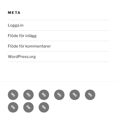
META
Logga in
Flöde för inlägg
Flöde för kommentarer
WordPress.org
Hem
Om
Stora
Vallback
Nynäs
Borgis
Det
Sätra
Vasa
Polhem
Kontakta
goda
oss
livet