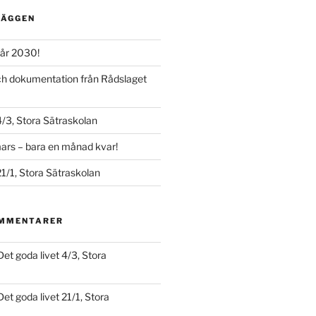
LÄGGEN
år 2030!
och dokumentation från Rådslaget
4/3, Stora Sätraskolan
ars – bara en månad kvar!
21/1, Stora Sätraskolan
OMMENTARER
Det goda livet 4/3, Stora
Det goda livet 21/1, Stora