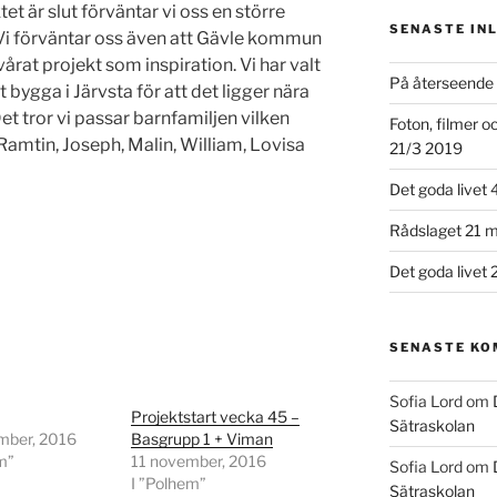
et är slut förväntar vi oss en större
SENASTE IN
. Vi förväntar oss även att Gävle kommun
rat projekt som inspiration. Vi har valt
På återseende 
t bygga i Järvsta för att det ligger nära
 Det tror vi passar barnfamiljen vilken
Foton, filmer 
Ramtin, Joseph, Malin, William, Lovisa
21/3 2019
Det goda livet 
Rådslaget 21 m
Det goda livet 
SENASTE K
Sofia Lord
om
Projektstart vecka 45 –
Sätraskolan
mber, 2016
Basgrupp 1 + Viman
m”
11 november, 2016
Sofia Lord
om
I ”Polhem”
Sätraskolan