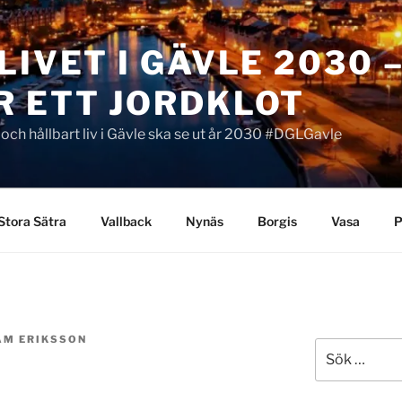
LIVET I GÄVLE 2030 
R ETT JORDKLOT
t och hållbart liv i Gävle ska se ut år 2030 #DGLGavle
Stora Sätra
Vallback
Nynäs
Borgis
Vasa
P
AM ERIKSSON
Sök
efter: