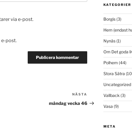
KATEGORIER
er via e-post.
Borgis
(3)
Hem (endast h
 e-post.
Nynäs
(1)
Om Det goda li
Polhem
(44)
Stora Sätra
(10
Uncategorized
NÄSTA
Nästa
Vallback
(3)
inlägg
måndag vecka 46
Vasa
(9)
META