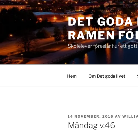
Hoppa
till
DET GODA 
innehåll
RAMEN FÖ
Skolelever föreslår hur ett got
Hem
Om Det goda livet
PUBLICERAT
14 NOVEMBER, 2016
AV
WILLI
Måndag v.46