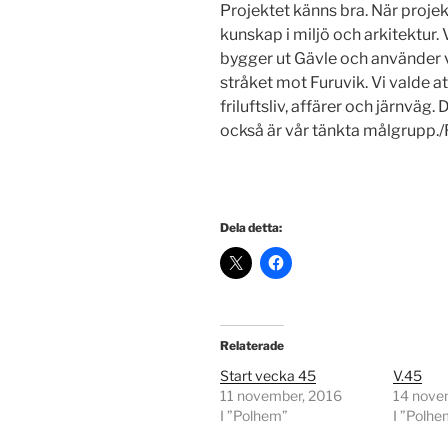
Projektet känns bra. När projekt
kunskap i miljö och arkitektur
bygger ut Gävle och använder vå
stråket mot Furuvik. Vi valde at
friluftsliv, affärer och järnväg.
också är vår tänkta målgrupp./
Dela detta:
Relaterade
Start vecka 45
V.45
11 november, 2016
14 nove
I ”Polhem”
I ”Polhe