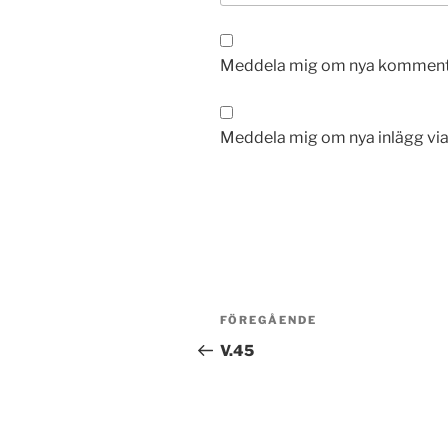
Meddela mig om nya kommentar
Meddela mig om nya inlägg via
Inläggsnavigering
Föregående
FÖREGÅENDE
inlägg
V.45