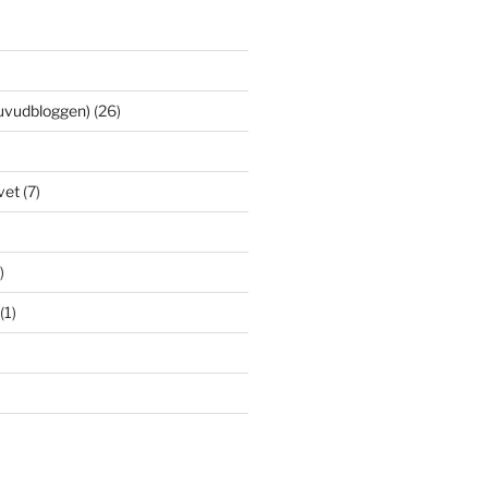
uvudbloggen)
(26)
vet
(7)
)
(1)