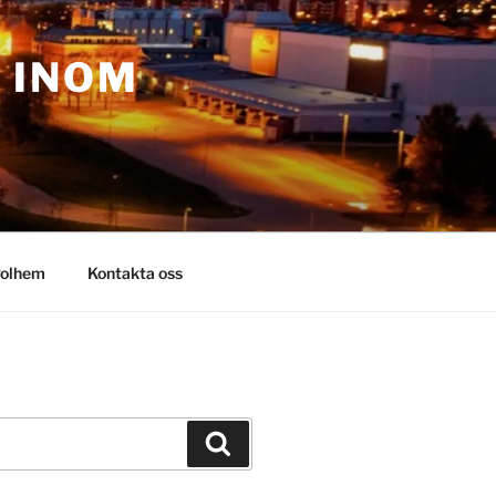
– INOM
olhem
Kontakta oss
Sök