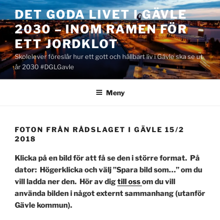
Hoppa
DET GODA LIVET I GÄVLE
till
2030 – INOM RAMEN FÖR
innehåll
ETT JORDKLOT
Skolelever föreslår hur ett gott och hållbart liv i Gävle ska se ut
år 2030 #DGLGavle
Meny
FOTON FRÅN RÅDSLAGET I GÄVLE 15/2
2018
Klicka på en bild för att få se den i större format. På
dator: Högerklicka och välj ”Spara bild som…” om du
vill ladda ner den. Hör av dig
till oss
om du vill
använda bilden i något externt sammanhang (utanför
Gävle kommun).