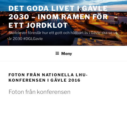
Hoppa
DET GODA LIVET I GÄVLE
till
2030 – INOM RAMEN FÖR
innehåll
ETT JORDKLOT
Skolelever föreslår hur ett gott och hållbart liv i Gävle ska se ut
år 2030 #DGLGavle
Meny
FOTON FRÅN NATIONELLA LHU-
KONFERENSEN I GÄVLE 2016
Foton från konferensen