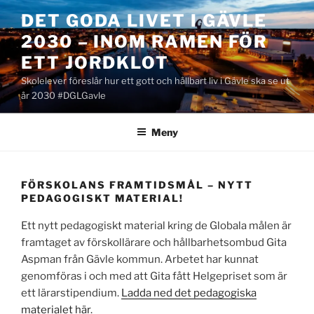
Hoppa
DET GODA LIVET I GÄVLE
till
2030 – INOM RAMEN FÖR
innehåll
ETT JORDKLOT
Skolelever föreslår hur ett gott och hållbart liv i Gävle ska se ut
år 2030 #DGLGavle
Meny
FÖRSKOLANS FRAMTIDSMÅL – NYTT
PEDAGOGISKT MATERIAL!
Ett nytt pedagogiskt material kring de Globala målen är
framtaget av förskollärare och hållbarhetsombud Gita
Aspman från Gävle kommun. Arbetet har kunnat
genomföras i och med att Gita fått Helgepriset som är
ett lärarstipendium.
Ladda ned det pedagogiska
materialet här
.