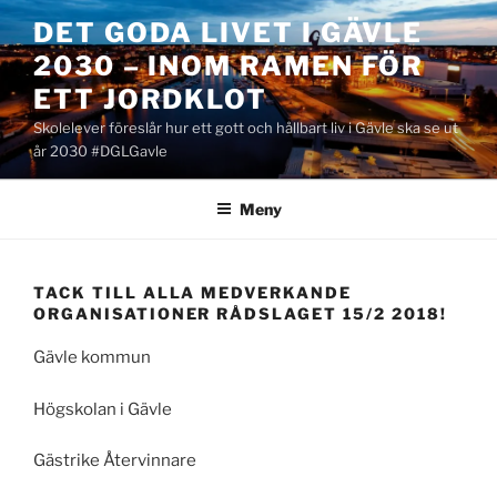
Hoppa
DET GODA LIVET I GÄVLE
till
2030 – INOM RAMEN FÖR
innehåll
ETT JORDKLOT
Skolelever föreslår hur ett gott och hållbart liv i Gävle ska se ut
år 2030 #DGLGavle
Meny
TACK TILL ALLA MEDVERKANDE
ORGANISATIONER RÅDSLAGET 15/2 2018!
Gävle kommun
Högskolan i Gävle
Gästrike Återvinnare