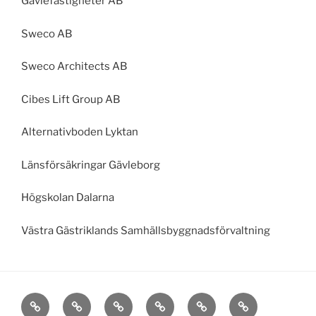
Gavlefastigheter AB
Sweco AB
Sweco Architects AB
Cibes Lift Group AB
Alternativboden Lyktan
Länsförsäkringar Gävleborg
Högskolan Dalarna
Västra Gästriklands Samhällsbyggnadsförvaltning
Hem
Om
Stora
Vallback
Nynäs
Borgis