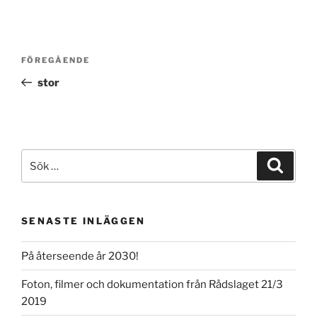
Inläggsnavigering
Föregående
FÖREGÅENDE
inlägg
stor
Sök
Sök
efter:
SENASTE INLÄGGEN
På återseende år 2030!
Foton, filmer och dokumentation från Rådslaget 21/3
2019