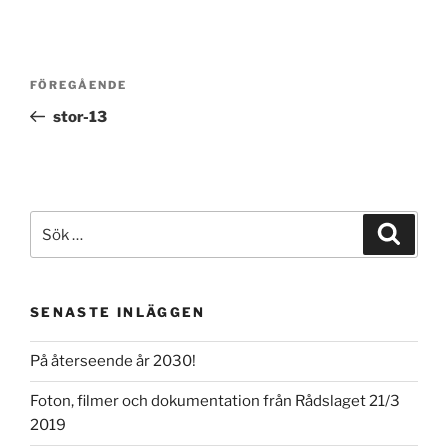
Inläggsnavigering
Föregående
FÖREGÅENDE
inlägg
stor-13
Sök
Sök
efter:
SENASTE INLÄGGEN
På återseende år 2030!
Foton, filmer och dokumentation från Rådslaget 21/3
2019