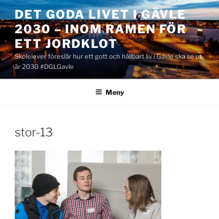
Hoppa
DET GODA LIVET I GÄVLE
till
2030 – INOM RAMEN FÖR
innehåll
ETT JORDKLOT
Skolelever föreslår hur ett gott och hållbart liv i Gävle ska se ut
år 2030 #DGLGavle
Meny
stor-13