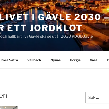
LIVET I GÄVLE 2030 
R ETT JORDKLOT
t och hållbart liv i Gävle ska se ut år 2030 #DGLGavle
Stora Sätra
Vallback
Nynäs
Borgis
Vasa
P
len
Sök
efter: