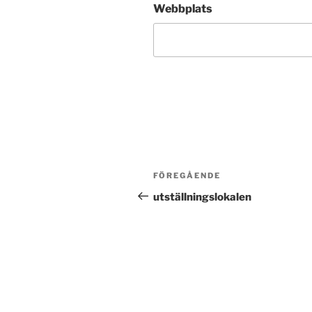
Webbplats
Inläggsnavigering
Föregående
FÖREGÅENDE
inlägg
utställningslokalen