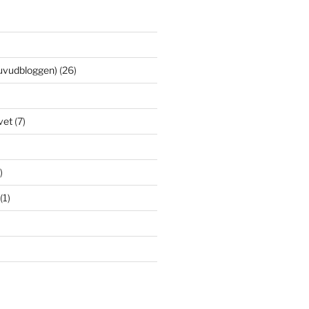
uvudbloggen)
(26)
vet
(7)
)
(1)