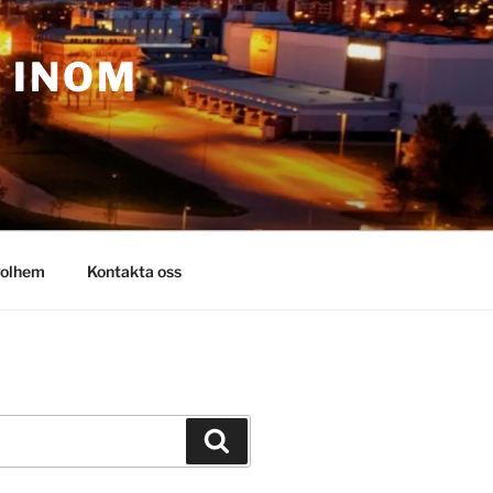
– INOM
olhem
Kontakta oss
Sök