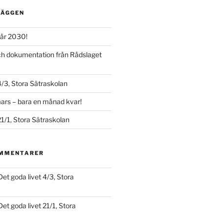
LÄGGEN
år 2030!
och dokumentation från Rådslaget
4/3, Stora Sätraskolan
ars – bara en månad kvar!
21/1, Stora Sätraskolan
OMMENTARER
Det goda livet 4/3, Stora
Det goda livet 21/1, Stora