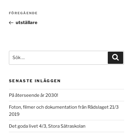
Inläggsnavigering
Föregående
FÖREGÅENDE
inlägg
utställare
Sök
Sök
efter:
SENASTE INLÄGGEN
På återseende år 2030!
Foton, filmer och dokumentation från Rådslaget 21/3
2019
Det goda livet 4/3, Stora Sätraskolan