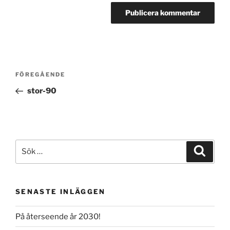
Inläggsnavigering
Föregående
FÖREGÅENDE
inlägg
stor-90
Sök
Sök
efter:
SENASTE INLÄGGEN
På återseende år 2030!