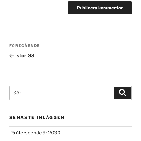
Inläggsnavigering
Föregående
FÖREGÅENDE
inlägg
stor-83
Sök
Sök
efter:
SENASTE INLÄGGEN
På återseende år 2030!